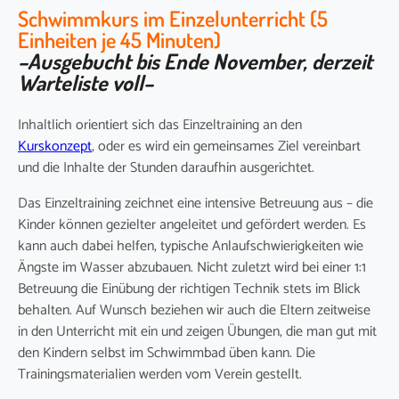
Schwimmkurs im Einzelunterricht (5
Einheiten je 45 Minuten)
–Ausgebucht bis Ende November, derzeit
Warteliste voll–
Inhalt
lich orientiert sich das Einzeltraining an den
Kurskonzept
,
oder
es wird
ein gemeinsames Ziel vereinbart
und die Inhalte der Stunden darauf
hin
ausgerichtet.
Das Einzeltraining zeichnet
eine intensive Betreuung
aus – die
Kinder
können
gezielter an
geleitet und gefördert werden.
Es
kann auch
dabei
helfen
, typische Anlaufschwierigkeiten wie
Ängste
im Wasser
abzubauen.
N
icht zuletzt wird bei einer 1:1
Betreuung die Einübung der richtigen Technik stets im Blick
behalten.
Auf Wunsch beziehen wir auch die Eltern zeitweise
in den Unterricht mit ein und zeigen Übungen, die man gut mit
den Kindern selbst im Schwimmbad üben kann.
Die
Trainingsmaterialien werden vom Verein gestellt
.