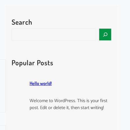
Search
S
e
a
r
c
Popular Posts
h
Hello world!
Welcome to WordPress. This is your first
post. Edit or delete it, then start writing!